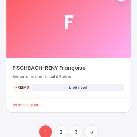
F
FISCHBACH-RENY Françoise
Avocate en droit fiscal à Reims
REIMS
Droit fiscal
●
03 26 83 69 69
1
2
3
→