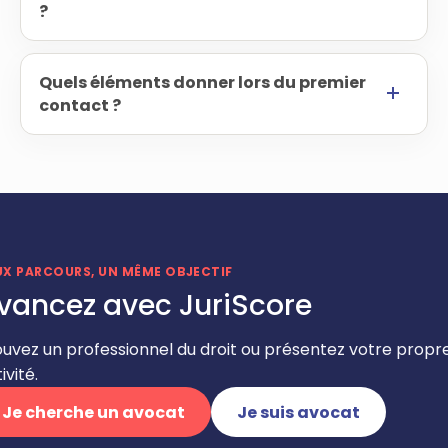
?
Quels éléments donner lors du premier
contact ?
UX PARCOURS, UN MÊME OBJECTIF
vancez avec JuriScore
ouvez un professionnel du droit ou présentez votre propr
ivité.
Je cherche un avocat
Je suis avocat