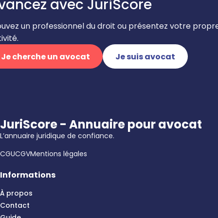
vancez avec JuriScore
ouvez un professionnel du droit ou présentez votre propr
ivité.
Je cherche un avocat
Je suis avocat
JuriScore - Annuaire pour avocat
L’annuaire juridique de confiance.
CGU
CGV
Mentions légales
Informations
À propos
Contact
Guide