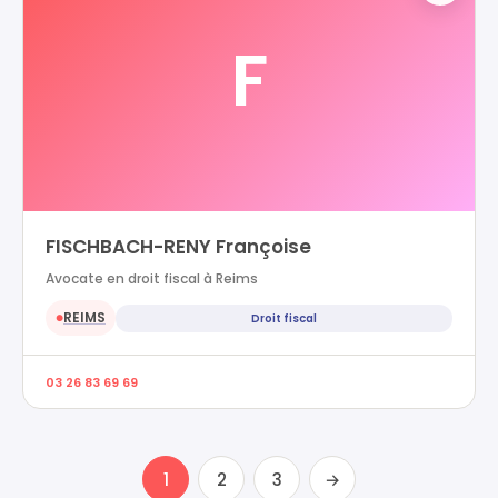
F
FISCHBACH-RENY Françoise
Avocate en droit fiscal à Reims
REIMS
Droit fiscal
●
03 26 83 69 69
1
2
3
→