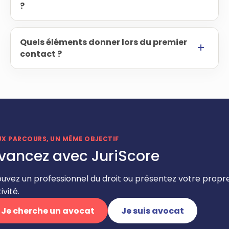
?
Quels éléments donner lors du premier
contact ?
UX PARCOURS, UN MÊME OBJECTIF
vancez avec JuriScore
ouvez un professionnel du droit ou présentez votre propr
ivité.
Je cherche un avocat
Je suis avocat