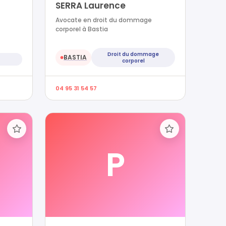
SERRA Laurence
Avocate en droit du dommage
corporel à Bastia
Droit du dommage
BASTIA
●
corporel
04 95 31 54 57
P