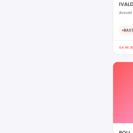
IVALD
Avocat 
BAST
●
04 95 31
POLI 