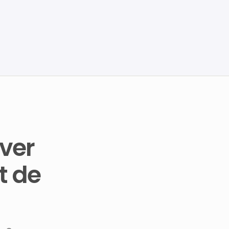
ver
t de