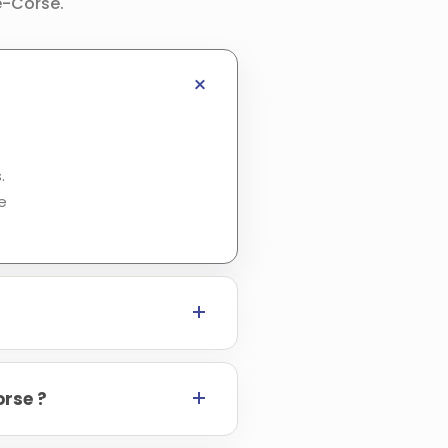
e-Corse.
.
e
orse ?