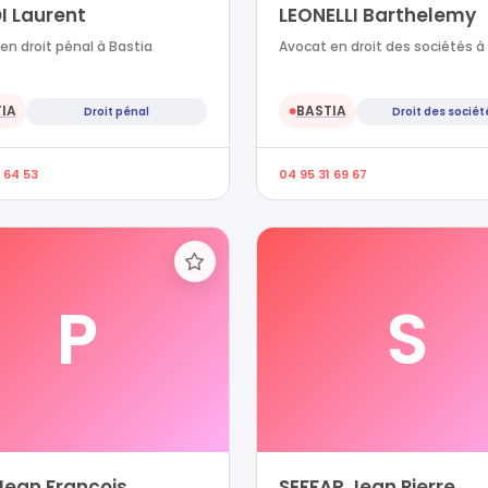
I Laurent
LEONELLI Barthelemy
en droit pénal à Bastia
Avocat en droit des sociétés à
IA
BASTIA
Droit pénal
Droit des sociét
●
 64 53
04 95 31 69 67
P
S
Jean Francois
SEFFAR Jean Pierre