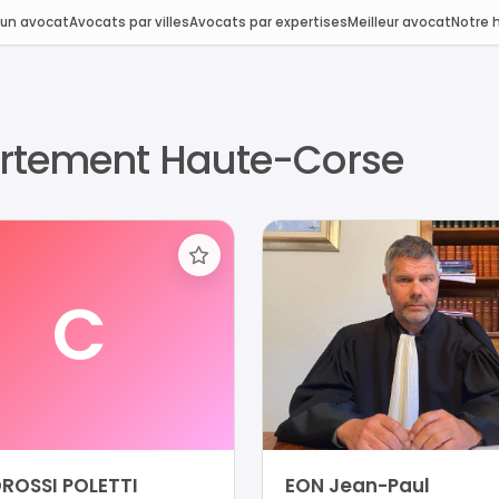
 un avocat
Avocats par villes
Avocats par expertises
Meilleur avocat
Notre h
artement Haute-Corse
C
ROSSI POLETTI
EON Jean-Paul