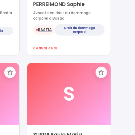
PERREIMOND Sophie
 Bastia
Avocate en droit du dommage
corporel à Bastia
Droit du dommage
BASTIA
●
és
corporel
04 95 31 46 31
S
SUSINI Paula Maria