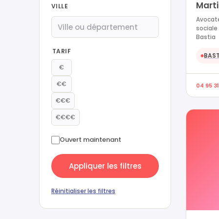
Mart
VILLE
Avocate
sociale
Bastia
TARIF
BAST
●
€
€€
04 95 31
€€€
€€€€
Ouvert maintenant
Appliquer les filtres
Réinitialiser les filtres