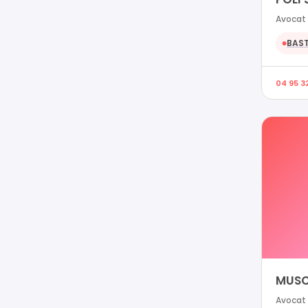
Avocat 
BAST
●
04 95 3
MUSCA
Avocat 