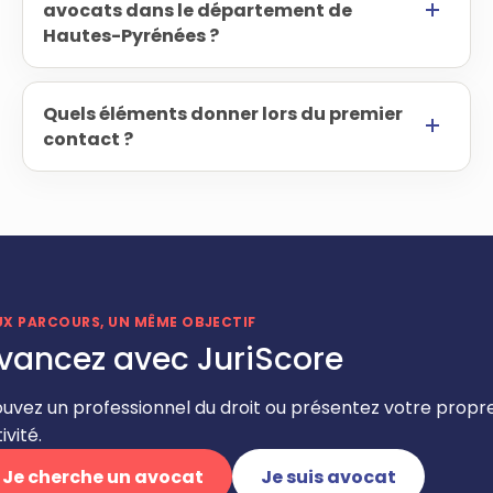
avocats dans le département de
Hautes-Pyrénées ?
Quels éléments donner lors du premier
contact ?
UX PARCOURS, UN MÊME OBJECTIF
vancez avec JuriScore
ouvez un professionnel du droit ou présentez votre propr
ivité.
Je cherche un avocat
Je suis avocat