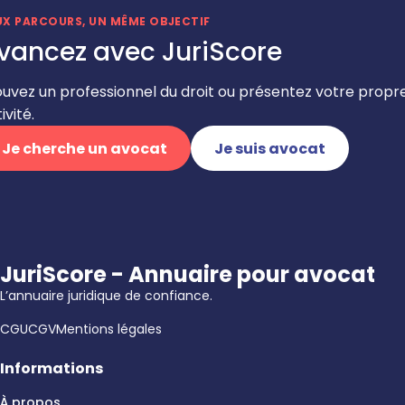
UX PARCOURS, UN MÊME OBJECTIF
vancez avec JuriScore
ouvez un professionnel du droit ou présentez votre propr
ivité.
Je cherche un avocat
Je suis avocat
JuriScore - Annuaire pour avocat
L’annuaire juridique de confiance.
CGU
CGV
Mentions légales
Informations
À propos