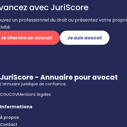
vancez avec JuriScore
ouvez un professionnel du droit ou présentez votre propr
ivité.
Je cherche un avocat
Je suis avocat
JuriScore - Annuaire pour avocat
L’annuaire juridique de confiance.
CGU
CGV
Mentions légales
Informations
À propos
Contact