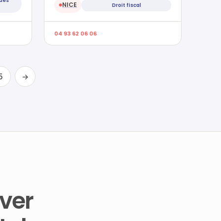
 des
NICE
Droit fiscal
●
04 93 62 06 06
5
→
ver