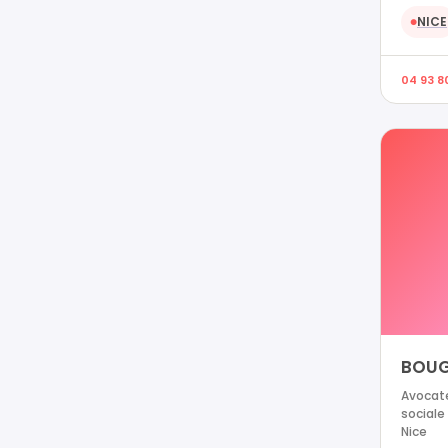
NICE
●
04 93 8
BOUG
Avocate
sociale
Nice