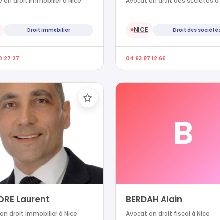
 en droit immobilier à Nice
Avocat en droit des sociétés à
NICE
Droit immobilier
Droit des société
●
0 27 27
04 93 87 12 66
B
ORE Laurent
BERDAH Alain
en droit immobilier à Nice
Avocat en droit fiscal à Nice