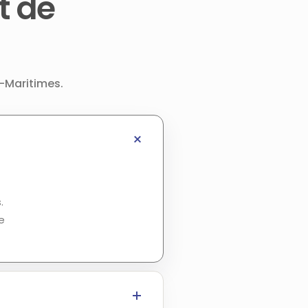
t de
s-Maritimes.
.
e