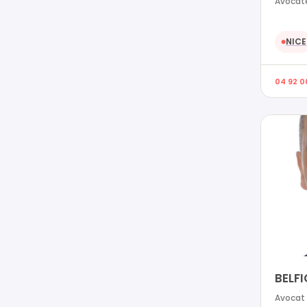
Avocate
NICE
●
04 92 0
BELFI
Avocat 