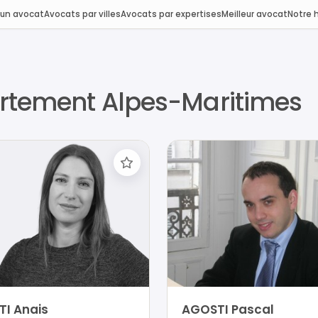
 un avocat
Avocats par villes
Avocats par expertises
Meilleur avocat
Notre h
artement Alpes-Maritimes
TI Anais
AGOSTI Pascal