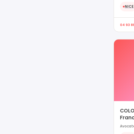
NICE
●
04 93 88
COLO
Fran
Avocate