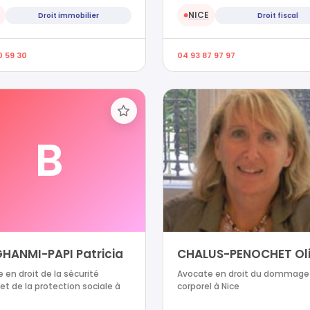
NICE
Droit immobilier
Droit fiscal
●
0 59 30
04 93 87 97 97
B
HANMI-PAPI Patricia
CHALUS-PENOCHET Oli
 en droit de la sécurité
Avocate en droit du dommage
 et de la protection sociale à
corporel à Nice