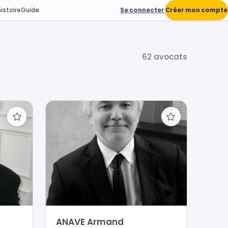
istoire
Guide
Se connecter
Créer mon compte
62 avocats
ANAVE Armand