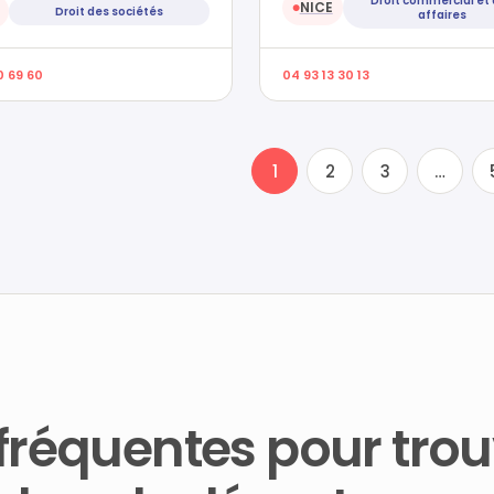
Droit commercial et
NICE
●
Droit des sociétés
affaires
0 69 60
04 93 13 30 13
1
2
3
…
fréquentes pour trou