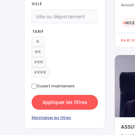
VILLE
Avocat 
NICE
●
TARIF
04 97 03
€
€€
€€€
€€€€
Ouvert maintenant
Appliquer les filtres
Réinitialiser les filtres
ASSU