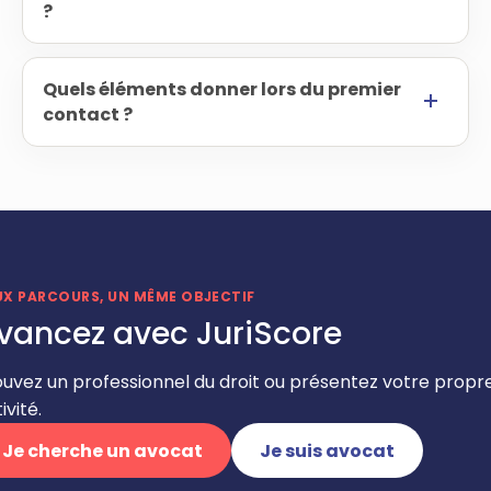
?
Quels éléments donner lors du premier
contact ?
UX PARCOURS, UN MÊME OBJECTIF
vancez avec JuriScore
ouvez un professionnel du droit ou présentez votre propr
ivité.
Je cherche un avocat
Je suis avocat